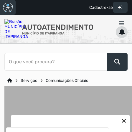
Cadastre-se
AUTOATENDIMENTO
MUNICÍPIO DE ITAPIRANGA
ACESSO RÁPIDO
O que você procura?
Acessibilidade
Cidadão
Serviços
Comunicações Oficiais
Transparência