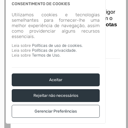
Nota Nacional
CONSENTIMENTO DE COOKIES
I
niciando em
01/01/2026
entra em vigor
Utilizamos cookies e tecnologias
a obrigatoriedade de integração com o
semelhantes para fornecer-lhe uma
Ambiente de Dados Nacional das
Notas
melhor experiência de navegação, assim
de Serviço Eletrônicas
com isso
como providenciar alguns recursos
essenciais.
entraram em vigor
novas regras,
acesse o link abaixo e saiba mais.
Leia sobre
Políticas de uso de cookies.
Autoatendimento - MUNICÍPIO DE
Leia sobre
Políticas de privacidade.
ITAPIRANGA
Leia sobre
Termos de Uso.
Aceitar
Rejeitar não necessários
Gerenciar Preferências