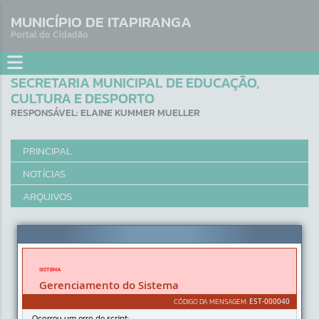
MUNICÍPIO DE ITAPIRANGA
Portal do Cidadão
SECRETARIA MUNICIPAL DE EDUCAÇÃO,
CULTURA E DESPORTO
RESPONSÁVEL: ELAINE KUMMER MUELLER
PRINCIPAL
NOTÍCIAS
ARQUIVOS
Erro
SISTEMA
Gerenciamento do Sistema
CÓDIGO DA MENSAGEM:
EST-000040
Ocorreu um erro de script: