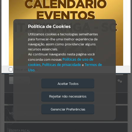
Uncaught SyntaxError: Unexpected token '('
https://itapiranga.atende.net/cidadao/pagina/static/bundle/wpo_ind
Resultados para
""
ex_2_base_l2_portal_editores_sync_5ee6ab314da47b307aa5942c383
44a63.js?v=1add8259:47
Verificar Mais Detalhes
Portais
Política de Cookies
OK
Utilizamos cookies e tecnologias semelhantes
Por favor, aguarde...
para fornecer-lhe uma melhor experiência de
navegação, assim como providenciar alguns
AUTOATENDIMENTO
NOTÍCIAS
recursos essenciais.
Ao continuar navegando nesta página você
concorda com nossas
Políticas de uso de
Por favor, aguarde...
cookies
,
Políticas de privacidade
e
Termos de
Marcar como lido.
Uso
.
SUBPORTAIS
Entrar
Aceitar Todos
Cadastre-se
|
Recuperar Senha
Por favor, aguarde...
Rejeitar não necessários
Isto significa que diversos recursos
ACESSAR SEM LOGIN
providenciados poderão não estar
disponíveis.
Gerenciar Preferências
SERVIÇOS
NOTA FISCAL ELETRÔNICA
Por favor, aguarde...
ESCRITA FISCAL