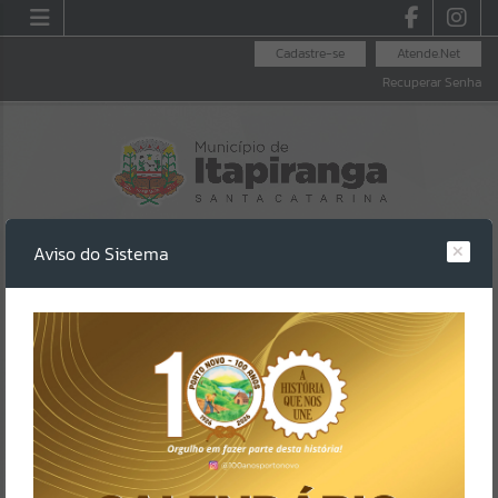
Cadastre-se
Atende.Net
Recuperar Senha
Aviso do Sistema
LEI ALDIR BLANC
LEGISLAÇÃO
LICITAÇÕES
Erro
SISTEMA
Gerenciamento do Sistema
CÓDIGO DA MENSAGEM:
EST-000040
Ocorreu um erro de script: