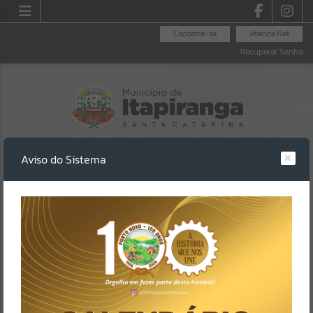
Cadastre-se
Atende.Net
Recuperar Senha
Aviso do Sistema
LEI ALDIR BLANC
LEGISLAÇÃO
LICITAÇÕES
Erro
SISTEMA
Gerenciamento do Sistema
CÓDIGO DA MENSAGEM:
EST-000040
Ocorreu um erro de script: