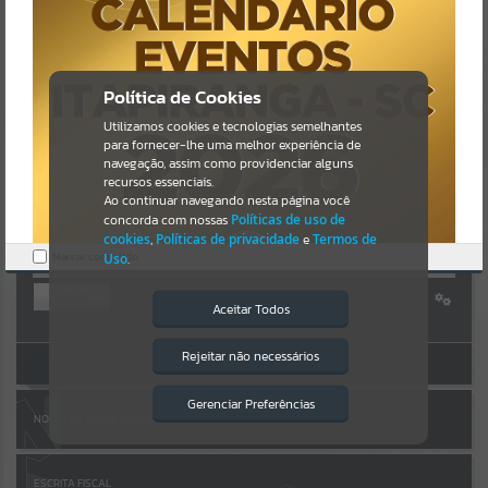
Uncaught SyntaxError: Unexpected token '('
https://itapiranga.atende.net/cidadao/pagina/static/bundle/wpo_ind
Resultados para
""
ex_2_base_l2_portal_editores_sync_5ee6ab314da47b307aa5942c383
44a63.js?v=1add8259:47
Verificar Mais Detalhes
Portais
Política de Cookies
OK
Utilizamos cookies e tecnologias semelhantes
Por favor, aguarde...
para fornecer-lhe uma melhor experiência de
navegação, assim como providenciar alguns
AUTOATENDIMENTO
NOTÍCIAS
recursos essenciais.
Ao continuar navegando nesta página você
concorda com nossas
Políticas de uso de
Por favor, aguarde...
cookies
,
Políticas de privacidade
e
Termos de
Marcar como lido.
Uso
.
SUBPORTAIS
Entrar
Aceitar Todos
Cadastre-se
|
Recuperar Senha
Por favor, aguarde...
Rejeitar não necessários
Isto significa que diversos recursos
ACESSAR SEM LOGIN
providenciados poderão não estar
disponíveis.
Gerenciar Preferências
SERVIÇOS
NOTA FISCAL ELETRÔNICA
Por favor, aguarde...
ESCRITA FISCAL