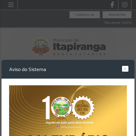
Cadastre-se
Atende.Net
Recuperar Senha
Aviso do Sistema
LEI ALDIR BLANC
LEGISLAÇÃO
LICITAÇÕES
Erro
SISTEMA
Gerenciamento do Sistema
CÓDIGO DA MENSAGEM:
EST-000040
Ocorreu um erro de script: