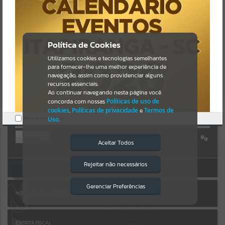
Uncaught SyntaxError: Unexpected token '('
https://itapiranga.atende.net/cidadao/pagina/static/bundle/wpo_ind
Resultados para
""
ex_2_base_l2_portal_editores_sync_5ee6ab314da47b307aa5942c383
44a63.js?v=1add8259:47
Verificar Mais Detalhes
Portais
Política de Cookies
OK
Utilizamos cookies e tecnologias semelhantes
Por favor, aguarde...
para fornecer-lhe uma melhor experiência de
navegação, assim como providenciar alguns
AUTOATENDIMENTO
NOTÍCIAS
recursos essenciais.
Ao continuar navegando nesta página você
concorda com nossas
Políticas de uso de
Por favor, aguarde...
cookies
,
Políticas de privacidade
e
Termos de
Marcar como lido.
Uso
.
SUBPORTAIS
Entrar
Aceitar Todos
Cadastre-se
|
Recuperar Senha
Por favor, aguarde...
Rejeitar não necessários
Isto significa que diversos recursos
ACESSAR SEM LOGIN
providenciados poderão não estar
disponíveis.
Gerenciar Preferências
SERVIÇOS
NOTA FISCAL ELETRÔNICA
Por favor, aguarde...
ESCRITA FISCAL