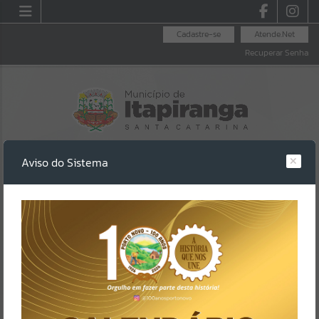
Cadastre-se
Atende.Net
Recuperar Senha
Aviso do Sistema
LEI ALDIR BLANC
LEGISLAÇÃO
LICITAÇÕES
Erro
SISTEMA
Gerenciamento do Sistema
CÓDIGO DA MENSAGEM:
EST-000040
Ocorreu um erro de script:
Uncaught SyntaxError: Unexpected token '('