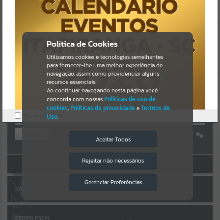
https://itapiranga.atende.net/https:/itapiranga.atende.net/cidadao/pa
gina/associacao-itapiranguense-de-natacao-
Resultados para
""
ain/autoatendimento/servicos/static/bundle/wpo_index_2_base_l2
_portal_editores_sync_5ee6ab314da47b307aa5942c38344a63.js?
v=1add8259:47
Portais
Política de Cookies
Verificar Mais Detalhes
Utilizamos cookies e tecnologias semelhantes
Por favor, aguarde...
OK
para fornecer-lhe uma melhor experiência de
navegação, assim como providenciar alguns
AUTOATENDIMENTO
NOTÍCIAS
recursos essenciais.
Ao continuar navegando nesta página você
concorda com nossas
Políticas de uso de
Por favor, aguarde...
cookies
,
Políticas de privacidade
e
Termos de
Marcar como lido.
Uso
.
SUBPORTAIS
Entrar
Aceitar Todos
Cadastre-se
|
Recuperar Senha
Por favor, aguarde...
Rejeitar não necessários
Isto significa que diversos recursos
ACESSAR SEM LOGIN
providenciados poderão não estar
disponíveis.
Gerenciar Preferências
SERVIÇOS
NOTA FISCAL ELETRÔNICA
Por favor, aguarde...
ESCRITA FISCAL